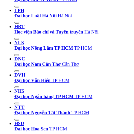
LPH
Đại học Luật Hà Nội
Hà Nội
HBT
Học viện Báo chí và Tuyên truyền
Hà Nội
NLS
Đại học Nông Lâm TP HCM
TP HCM
DNC
Đại học Nam Cần Thơ
Cần Thơ
DVH
Đại học Văn Hiến
TP HCM
NHS
Đại học Ngân hàng TP HCM
TP HCM
NTT
Đại học Nguyễn Tất Thành
TP HCM
HSU
Đại học Hoa Sen
TP HCM