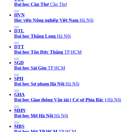
Đại học Cần Thơ
Cần Thơ
HVN
Học viện Nông nghiệp Việt Nam
Hà Nội
DTL
Đại học Thăng Long
Hà Nội
DTT
Đại học Tôn Đức Thắng
TP HCM
SGD
Đại học Sài Gòn
TP HCM
SPH
Đại học Sư phạm Hà Nội
Hà Nội
GHA
Đại học Giao thông Vận tải ( Cơ sở Phía Bắc )
Hà Nội
MHN
Đại học Mở Hà Nội
Hà Nội
MBS
Đại học Mở TP HCM
TP HCM