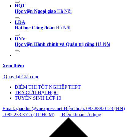
HQT
Học viện Ngoại giao
Hà Nội
LDA
Đại học Công đoàn
Hà Nội
DNV
Học viện Hành chính và Quản trị công
Hà Nội
Xem thêm
Quay lại Giáo dục
ĐIỂM THI TỐT NGHIỆP THPT
TRA CỨU ĐẠI HỌC
TUYỂN SINH LỚP 10
Email: giaoduc@vnexpress.net
Điện thoại: 083.888.0123 (HN)
- 082.233.3555 (TP HCM)
Điều khoản sử dụng