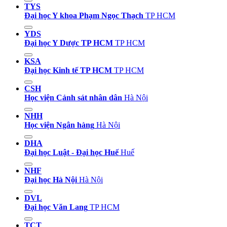
TYS
Đại học Y khoa Phạm Ngọc Thạch
TP HCM
YDS
Đại học Y Dược TP HCM
TP HCM
KSA
Đại học Kinh tế TP HCM
TP HCM
CSH
Học viện Cảnh sát nhân dân
Hà Nội
NHH
Học viện Ngân hàng
Hà Nội
DHA
Đại học Luật - Đại học Huế
Huế
NHF
Đại học Hà Nội
Hà Nội
DVL
Đại học Văn Lang
TP HCM
TCT