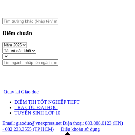
Điểm chuẩn
Quay lại Giáo dục
ĐIỂM THI TỐT NGHIỆP THPT
TRA CỨU ĐẠI HỌC
TUYỂN SINH LỚP 10
Email: giaoduc@vnexpress.net
Điện thoại: 083.888.0123 (HN)
- 082.233.3555 (TP HCM)
Điều khoản sử dụng