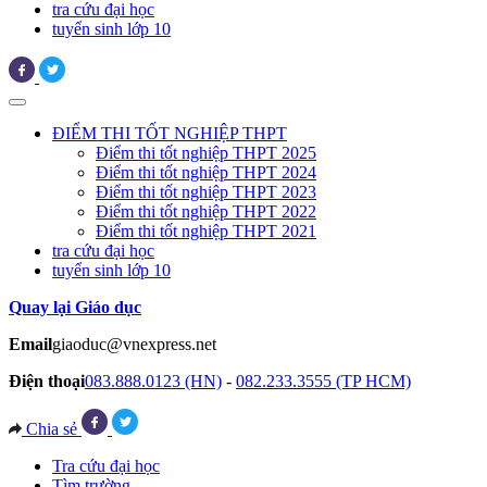
tra cứu đại học
tuyển sinh lớp 10
ĐIỂM THI TỐT NGHIỆP THPT
Điểm thi tốt nghiệp THPT 2025
Điểm thi tốt nghiệp THPT 2024
Điểm thi tốt nghiệp THPT 2023
Điểm thi tốt nghiệp THPT 2022
Điểm thi tốt nghiệp THPT 2021
tra cứu đại học
tuyển sinh lớp 10
Quay lại Giáo dục
Email
giaoduc@vnexpress.net
Điện thoại
083.888.0123 (HN)
-
082.233.3555 (TP HCM)
Chia sẻ
Tra cứu đại học
Tìm trường