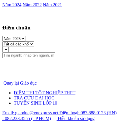
Năm 2024
Năm 2022
Năm 2021
Điểm chuẩn
Quay lại Giáo dục
ĐIỂM THI TỐT NGHIỆP THPT
TRA CỨU ĐẠI HỌC
TUYỂN SINH LỚP 10
Email: giaoduc@vnexpress.net
Điện thoại: 083.888.0123 (HN)
- 082.233.3555 (TP HCM)
Điều khoản sử dụng