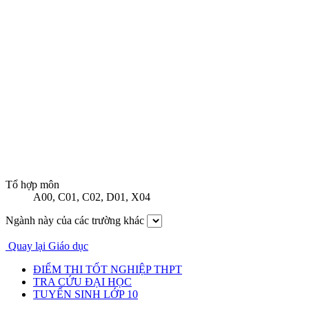
Tổ hợp môn
A00
,
C01
,
C02
,
D01
,
X04
Ngành này của các trường khác
Quay lại Giáo dục
ĐIỂM THI TỐT NGHIỆP THPT
TRA CỨU ĐẠI HỌC
TUYỂN SINH LỚP 10