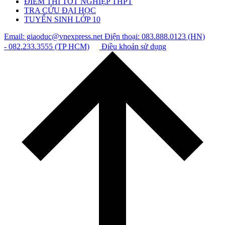
ĐIỂM THI TỐT NGHIỆP THPT
TRA CỨU ĐẠI HỌC
TUYỂN SINH LỚP 10
Email: giaoduc@vnexpress.net
Điện thoại: 083.888.0123 (HN)
- 082.233.3555 (TP HCM)
Điều khoản sử dụng