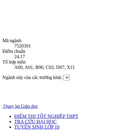
Mã ngành
7520301
Điểm chuẩn
24.17
Tổ hợp môn
A00
,
A01
,
B00
,
C02
,
D07
,
X11
Ngành này của các trường khác
Quay lại Giáo dục
ĐIỂM THI TỐT NGHIỆP THPT
TRA CỨU ĐẠI HỌC
TUYỂN SINH LỚP 10