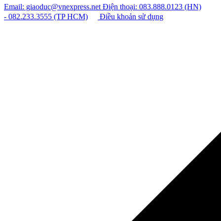
Email: giaoduc@vnexpress.net
Điện thoại: 083.888.0123 (HN)
- 082.233.3555 (TP HCM)
Điều khoản sử dụng