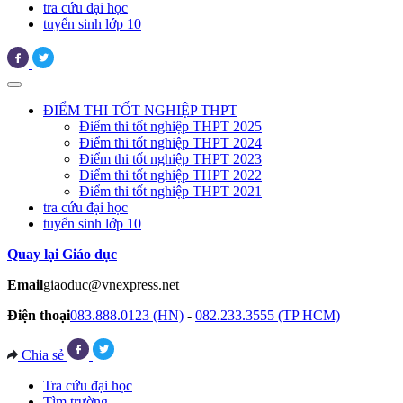
tra cứu đại học
tuyển sinh lớp 10
ĐIỂM THI TỐT NGHIỆP THPT
Điểm thi tốt nghiệp THPT 2025
Điểm thi tốt nghiệp THPT 2024
Điểm thi tốt nghiệp THPT 2023
Điểm thi tốt nghiệp THPT 2022
Điểm thi tốt nghiệp THPT 2021
tra cứu đại học
tuyển sinh lớp 10
Quay lại Giáo dục
Email
giaoduc@vnexpress.net
Điện thoại
083.888.0123 (HN)
-
082.233.3555 (TP HCM)
Chia sẻ
Tra cứu đại học
Tìm trường