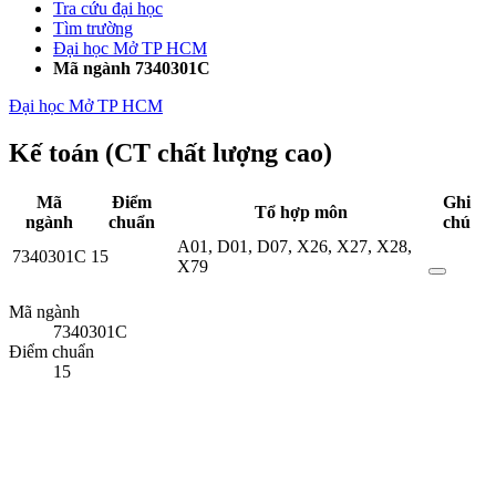
Tra cứu đại học
Tìm trường
Đại học Mở TP HCM
Mã ngành 7340301C
Đại học Mở TP HCM
Kế toán (CT chất lượng cao)
Mã
Điểm
Ghi
Tổ hợp môn
ngành
chuẩn
chú
A01
,
D01
,
D07
,
X26
,
X27
,
X28
,
7340301C
15
X79
Mã ngành
7340301C
Điểm chuẩn
15