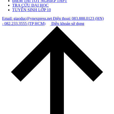
ĐIỂM THI TỐT NGHIỆP THPT
TRA CỨU ĐẠI HỌC
TUYỂN SINH LỚP 10
Email: giaoduc@vnexpress.net
Điện thoại: 083.888.0123 (HN)
- 082.233.3555 (TP HCM)
Điều khoản sử dụng