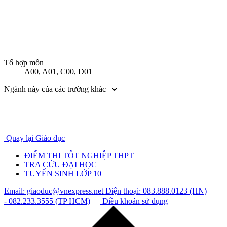
Tổ hợp môn
A00
,
A01
,
C00
,
D01
Ngành này của các trường khác
Quay lại Giáo dục
ĐIỂM THI TỐT NGHIỆP THPT
TRA CỨU ĐẠI HỌC
TUYỂN SINH LỚP 10
Email: giaoduc@vnexpress.net
Điện thoại: 083.888.0123 (HN)
- 082.233.3555 (TP HCM)
Điều khoản sử dụng