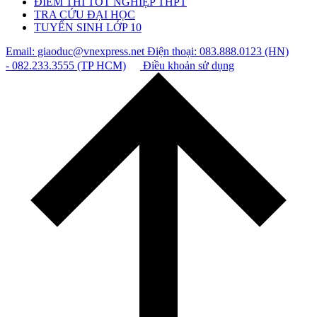
ĐIỂM THI TỐT NGHIỆP THPT
TRA CỨU ĐẠI HỌC
TUYỂN SINH LỚP 10
Email: giaoduc@vnexpress.net
Điện thoại: 083.888.0123 (HN)
- 082.233.3555 (TP HCM)
Điều khoản sử dụng