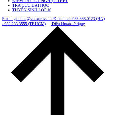
ĐIỂM THI TỐT NGHIỆP THPT
TRA CỨU ĐẠI HỌC
TUYỂN SINH LỚP 10
Email: giaoduc@vnexpress.net
Điện thoại: 083.888.0123 (HN)
- 082.233.3555 (TP HCM)
Điều khoản sử dụng