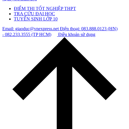
ĐIỂM THI TỐT NGHIỆP THPT
TRA CỨU ĐẠI HỌC
TUYỂN SINH LỚP 10
Email: giaoduc@vnexpress.net
Điện thoại: 083.888.0123 (HN)
- 082.233.3555 (TP HCM)
Điều khoản sử dụng