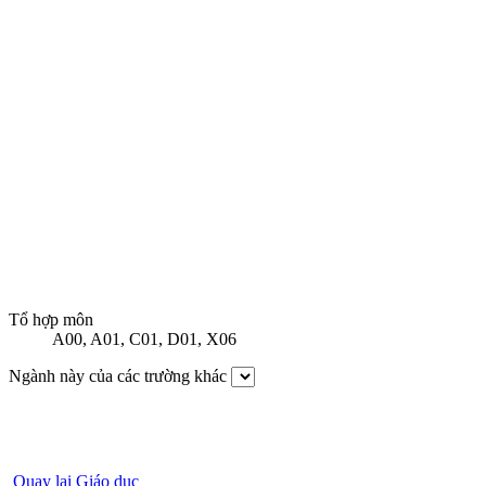
Tổ hợp môn
A00
,
A01
,
C01
,
D01
,
X06
Ngành này của các trường khác
Quay lại Giáo dục