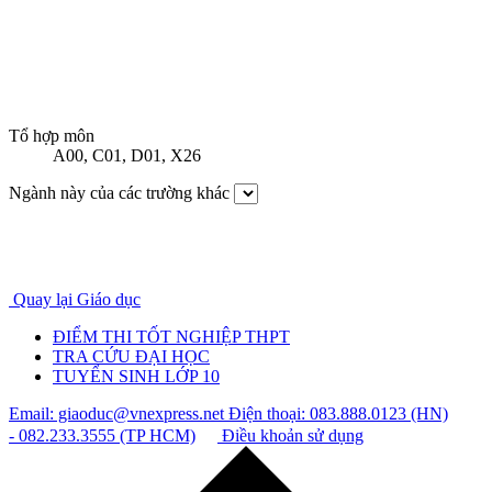
Tổ hợp môn
A00
,
C01
,
D01
,
X26
Ngành này của các trường khác
Quay lại Giáo dục
ĐIỂM THI TỐT NGHIỆP THPT
TRA CỨU ĐẠI HỌC
TUYỂN SINH LỚP 10
Email: giaoduc@vnexpress.net
Điện thoại: 083.888.0123 (HN)
- 082.233.3555 (TP HCM)
Điều khoản sử dụng