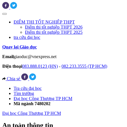
ĐIỂM THI TỐT NGHIỆP THPT
Điểm thi tốt nghiệp THPT 2026
Điểm thi tốt nghiệp THPT 2025
tra cứu đại học
Quay lại Giáo dục
Email
giaoduc@vnexpress.net
Điện thoại
083.888.0123 (HN)
-
082.233.3555 (TP HCM)
Chia sẻ
Tra cứu đại học
Tìm trường
Đại học Công Thương TP HCM
Mã ngành 7480202
Đại học Công Thương TP HCM
An toàn thông tin