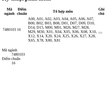
Mã
Điểm
Ghi
Tổ hợp môn
ngành
chuẩn
chú
A00
,
A01
,
A02
,
A03
,
A04
,
A05
,
A06
,
A07
,
B00
,
B02
,
B03
,
B08
,
D01
,
D07
,
D09
,
D10
,
D14
,
D15
,
M00
,
M01
,
M26
,
M27
,
M28
,
7480103
16
M29
,
M30
,
X01
,
X04
,
X05
,
X06
,
X08
,
X10
,
X12
,
X14
,
X20
,
X24
,
X25
,
X26
,
X27
,
X28
,
X65
,
X78
,
X80
,
X81
Mã ngành
7480103
Điểm chuẩn
16