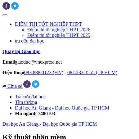
ĐIỂM THI TỐT NGHIỆP THPT
Điểm thi tốt nghiệp THPT 2026
Điểm thi tốt nghiệp THPT 2025
tra cứu đại học
Quay lại Giáo dục
Email
giaoduc@vnexpress.net
Điện thoại
083.888.0123 (HN)
-
082.233.3555 (TP HCM)
Chia sẻ
Tra cứu đại học
Tìm trường
Đại học An Giang - Đại học Quốc gia TP HCM
Mã ngành 7480103
Đại học An Giang - Đại học Quốc gia TP HCM
Kỹ thuật phần mềm