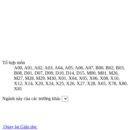
Tổ hợp môn
A00
,
A01
,
A02
,
A03
,
A04
,
A05
,
A06
,
A07
,
B00
,
B02
,
B03
,
B08
,
D01
,
D07
,
D09
,
D10
,
D14
,
D15
,
M00
,
M01
,
M26
,
M27
,
M28
,
M29
,
M30
,
X01
,
X04
,
X05
,
X06
,
X08
,
X10
,
X12
,
X14
,
X20
,
X24
,
X25
,
X26
,
X27
,
X28
,
X65
,
X78
,
X80
,
X81
Ngành này của các trường khác
Quay lại Giáo dục