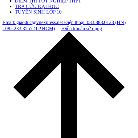
ĐIỂM THI TỐT NGHIỆP THPT
TRA CỨU ĐẠI HỌC
TUYỂN SINH LỚP 10
Email: giaoduc@vnexpress.net
Điện thoại: 083.888.0123 (HN)
- 082.233.3555 (TP HCM)
Điều khoản sử dụng