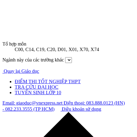
Tổ hợp môn
C00
,
C14
,
C19
,
C20
,
D01
,
X01
,
X70
,
X74
Ngành này của các trường khác
Quay lại Giáo dục
ĐIỂM THI TỐT NGHIỆP THPT
TRA CỨU ĐẠI HỌC
TUYỂN SINH LỚP 10
Email: giaoduc@vnexpress.net
Điện thoại: 083.888.0123 (HN)
- 082.233.3555 (TP HCM)
Điều khoản sử dụng