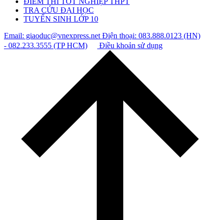
ĐIỂM THI TỐT NGHIỆP THPT
TRA CỨU ĐẠI HỌC
TUYỂN SINH LỚP 10
Email: giaoduc@vnexpress.net
Điện thoại: 083.888.0123 (HN)
- 082.233.3555 (TP HCM)
Điều khoản sử dụng