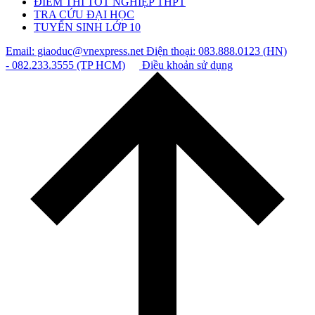
ĐIỂM THI TỐT NGHIỆP THPT
TRA CỨU ĐẠI HỌC
TUYỂN SINH LỚP 10
Email: giaoduc@vnexpress.net
Điện thoại: 083.888.0123 (HN)
- 082.233.3555 (TP HCM)
Điều khoản sử dụng