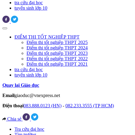
tra cứu đại học
tuyển sinh lớp 10
ĐIỂM THI TỐT NGHIỆP THPT
Điểm thi tốt nghiệp THPT 2025
Điểm thi tốt nghiệp THPT 2024
Điểm thi tốt nghiệp THPT 2023
Điểm thi tốt nghiệp THPT 2022
Điểm thi tốt nghiệp THPT 2021
tra cứu đại học
tuyển sinh lớp 10
Quay lại Giáo dục
Email
giaoduc@vnexpress.net
Điện thoại
083.888.0123 (HN)
-
082.233.3555 (TP HCM)
Chia sẻ
Tra cứu đại học
Tìm trường