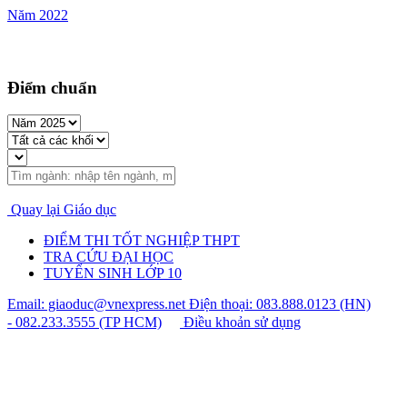
Năm 2022
Điểm chuẩn
Quay lại Giáo dục
ĐIỂM THI TỐT NGHIỆP THPT
TRA CỨU ĐẠI HỌC
TUYỂN SINH LỚP 10
Email: giaoduc@vnexpress.net
Điện thoại: 083.888.0123 (HN)
- 082.233.3555 (TP HCM)
Điều khoản sử dụng