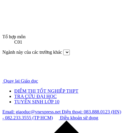
Tổ hợp môn
C01
Ngành này của các trường khác
Quay lại Giáo dục
ĐIỂM THI TỐT NGHIỆP THPT
TRA CỨU ĐẠI HỌC
TUYỂN SINH LỚP 10
Email: giaoduc@vnexpress.net
Điện thoại: 083.888.0123 (HN)
- 082.233.3555 (TP HCM)
Điều khoản sử dụng