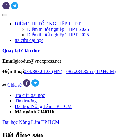
ĐIỂM THI TỐT NGHIỆP THPT
Điểm thi tốt nghiệp THPT 2026
Điểm thi tốt nghiệp THPT 2025
tra cứu đại học
Quay lại Giáo dục
Email
giaoduc@vnexpress.net
Điện thoại
083.888.0123 (HN)
-
082.233.3555 (TP HCM)
Chia sẻ
Tra cứu đại học
Tìm trường
Đại học Nông Lâm TP HCM
Mã ngành 7340116
Đại học Nông Lâm TP HCM
Bất động sản