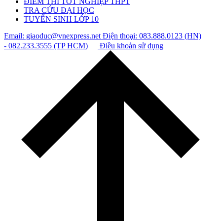
ĐIỂM THI TỐT NGHIỆP THPT
TRA CỨU ĐẠI HỌC
TUYỂN SINH LỚP 10
Email: giaoduc@vnexpress.net
Điện thoại: 083.888.0123 (HN)
- 082.233.3555 (TP HCM)
Điều khoản sử dụng