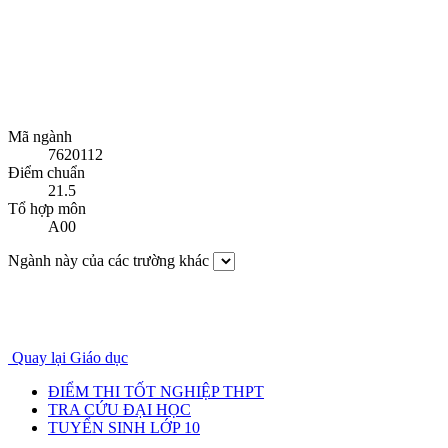
Mã ngành
7620112
Điểm chuẩn
21.5
Tổ hợp môn
A00
Ngành này của các trường khác
Quay lại Giáo dục
ĐIỂM THI TỐT NGHIỆP THPT
TRA CỨU ĐẠI HỌC
TUYỂN SINH LỚP 10