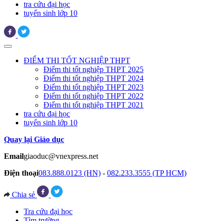
tra cứu đại học
tuyển sinh lớp 10
ĐIỂM THI TỐT NGHIỆP THPT
Điểm thi tốt nghiệp THPT 2025
Điểm thi tốt nghiệp THPT 2024
Điểm thi tốt nghiệp THPT 2023
Điểm thi tốt nghiệp THPT 2022
Điểm thi tốt nghiệp THPT 2021
tra cứu đại học
tuyển sinh lớp 10
Quay lại Giáo dục
Email
giaoduc@vnexpress.net
Điện thoại
083.888.0123 (HN)
-
082.233.3555 (TP HCM)
Chia sẻ
Tra cứu đại học
Tìm trường