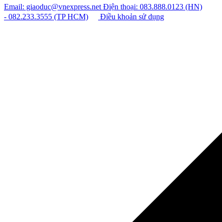
Email: giaoduc@vnexpress.net
Điện thoại: 083.888.0123 (HN)
- 082.233.3555 (TP HCM)
Điều khoản sử dụng