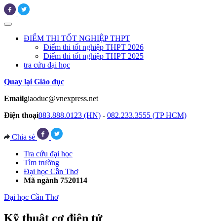
ĐIỂM THI TỐT NGHIỆP THPT
Điểm thi tốt nghiệp THPT 2026
Điểm thi tốt nghiệp THPT 2025
tra cứu đại học
Quay lại Giáo dục
Email
giaoduc@vnexpress.net
Điện thoại
083.888.0123 (HN)
-
082.233.3555 (TP HCM)
Chia sẻ
Tra cứu đại học
Tìm trường
Đại học Cần Thơ
Mã ngành 7520114
Đại học Cần Thơ
Kỹ thuật cơ điện tử