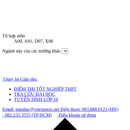
Tổ hợp môn
A00
,
A01
,
D07
,
X06
Ngành này của các trường khác
Quay lại Giáo dục
ĐIỂM THI TỐT NGHIỆP THPT
TRA CỨU ĐẠI HỌC
TUYỂN SINH LỚP 10
Email: giaoduc@vnexpress.net
Điện thoại: 083.888.0123 (HN)
- 082.233.3555 (TP HCM)
Điều khoản sử dụng