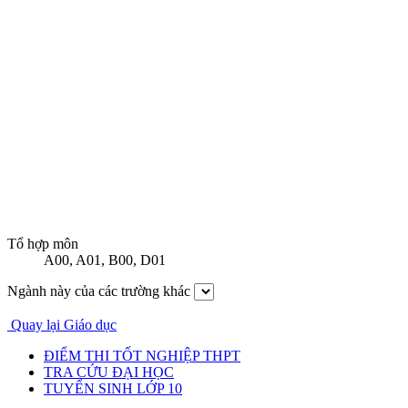
Tổ hợp môn
A00
,
A01
,
B00
,
D01
Ngành này của các trường khác
Quay lại Giáo dục
ĐIỂM THI TỐT NGHIỆP THPT
TRA CỨU ĐẠI HỌC
TUYỂN SINH LỚP 10