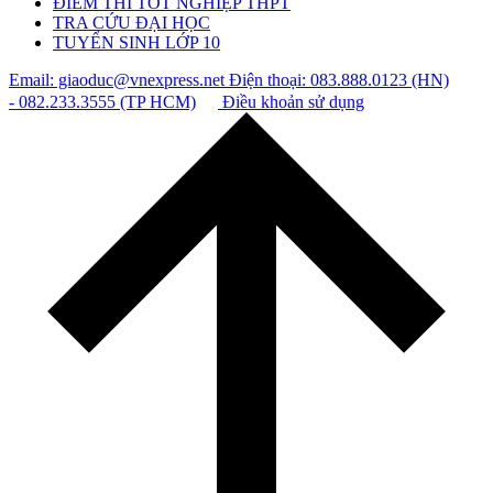
ĐIỂM THI TỐT NGHIỆP THPT
TRA CỨU ĐẠI HỌC
TUYỂN SINH LỚP 10
Email: giaoduc@vnexpress.net
Điện thoại: 083.888.0123 (HN)
- 082.233.3555 (TP HCM)
Điều khoản sử dụng