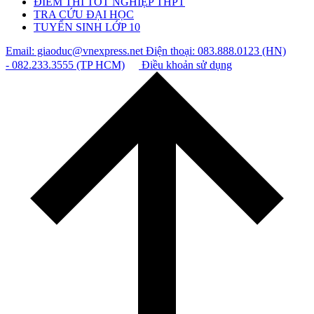
ĐIỂM THI TỐT NGHIỆP THPT
TRA CỨU ĐẠI HỌC
TUYỂN SINH LỚP 10
Email: giaoduc@vnexpress.net
Điện thoại: 083.888.0123 (HN)
- 082.233.3555 (TP HCM)
Điều khoản sử dụng