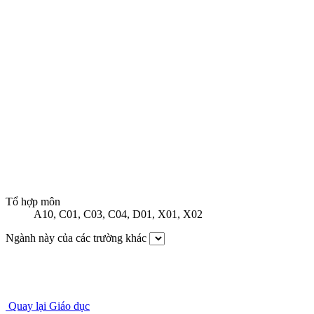
Tổ hợp môn
A10
,
C01
,
C03
,
C04
,
D01
,
X01
,
X02
Ngành này của các trường khác
Quay lại Giáo dục