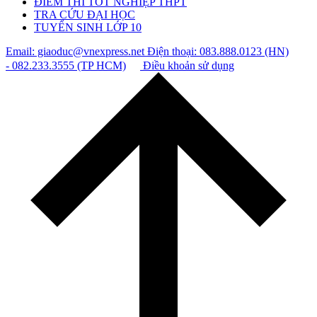
ĐIỂM THI TỐT NGHIỆP THPT
TRA CỨU ĐẠI HỌC
TUYỂN SINH LỚP 10
Email: giaoduc@vnexpress.net
Điện thoại: 083.888.0123 (HN)
- 082.233.3555 (TP HCM)
Điều khoản sử dụng