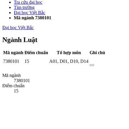
Tra cứu đại học
Tìm trường
Đại học Việt Bắc
Mã ngành 7380101
Đại học Việt Bắc
Ngành Luật
Mã ngành
Điểm chuẩn
Tổ hợp môn
Ghi chú
7380101
15
A01
,
D01
,
D10
,
D14
Mã ngành
7380101
Điểm chuẩn
15