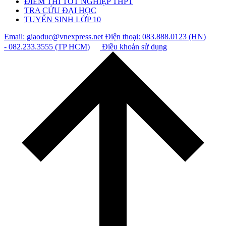
ĐIỂM THI TỐT NGHIỆP THPT
TRA CỨU ĐẠI HỌC
TUYỂN SINH LỚP 10
Email: giaoduc@vnexpress.net
Điện thoại: 083.888.0123 (HN)
- 082.233.3555 (TP HCM)
Điều khoản sử dụng