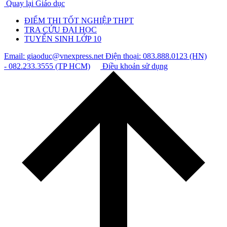
Quay lại Giáo dục
ĐIỂM THI TỐT NGHIỆP THPT
TRA CỨU ĐẠI HỌC
TUYỂN SINH LỚP 10
Email: giaoduc@vnexpress.net
Điện thoại: 083.888.0123 (HN)
- 082.233.3555 (TP HCM)
Điều khoản sử dụng