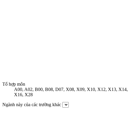
Tổ hợp môn
A00
,
A02
,
B00
,
B08
,
D07
,
X08
,
X09
,
X10
,
X12
,
X13
,
X14
,
X16
,
X28
Ngành này của các trường khác