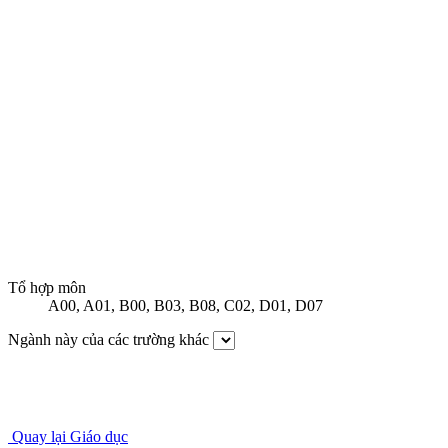
Tổ hợp môn
A00
,
A01
,
B00
,
B03
,
B08
,
C02
,
D01
,
D07
Ngành này của các trường khác
Quay lại Giáo dục