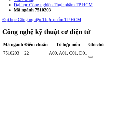
Đại học Công nghiệp Thực phẩm TP HCM
Mã ngành 7510203
Đại học Công nghiệp Thực phẩm TP HCM
Công nghệ kỹ thuật cơ điện tử
Mã ngành
Điểm chuẩn
Tổ hợp môn
Ghi chú
7510203
22
A00
,
A01
,
C01
,
D01