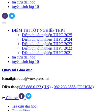
tra cứu đại học
tuyển sinh lớp 10
ĐIỂM THI TỐT NGHIỆP THPT
Điểm thi tốt nghiệp THPT 2025
Điểm thi tốt nghiệp THPT 2024
Điểm thi tốt nghiệp THPT 2023
Điểm thi tốt nghiệp THPT 2022
Điểm thi tốt nghiệp THPT 2021
tra cứu đại học
tuyển sinh lớp 10
Quay lại Giáo dục
Email
giaoduc@vnexpress.net
Điện thoại
083.888.0123 (HN)
-
082.233.3555 (TP HCM)
Chia sẻ
Tra cứu đại học
Tìm trường