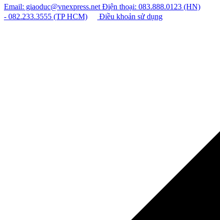
Email: giaoduc@vnexpress.net
Điện thoại: 083.888.0123 (HN)
- 082.233.3555 (TP HCM)
Điều khoản sử dụng