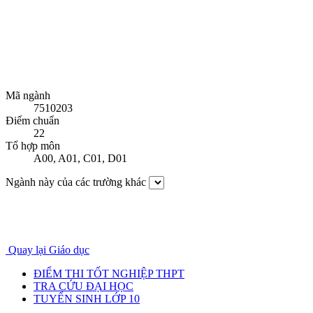
Mã ngành
7510203
Điểm chuẩn
22
Tổ hợp môn
A00
,
A01
,
C01
,
D01
Ngành này của các trường khác
Quay lại Giáo dục
ĐIỂM THI TỐT NGHIỆP THPT
TRA CỨU ĐẠI HỌC
TUYỂN SINH LỚP 10