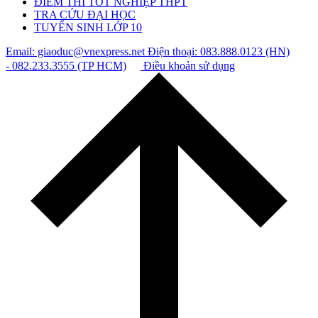
ĐIỂM THI TỐT NGHIỆP THPT
TRA CỨU ĐẠI HỌC
TUYỂN SINH LỚP 10
Email: giaoduc@vnexpress.net
Điện thoại: 083.888.0123 (HN)
- 082.233.3555 (TP HCM)
Điều khoản sử dụng