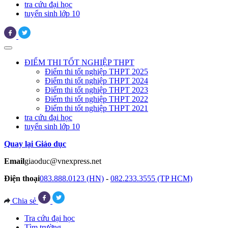
tra cứu đại học
tuyển sinh lớp 10
ĐIỂM THI TỐT NGHIỆP THPT
Điểm thi tốt nghiệp THPT 2025
Điểm thi tốt nghiệp THPT 2024
Điểm thi tốt nghiệp THPT 2023
Điểm thi tốt nghiệp THPT 2022
Điểm thi tốt nghiệp THPT 2021
tra cứu đại học
tuyển sinh lớp 10
Quay lại Giáo dục
Email
giaoduc@vnexpress.net
Điện thoại
083.888.0123 (HN)
-
082.233.3555 (TP HCM)
Chia sẻ
Tra cứu đại học
Tìm trường