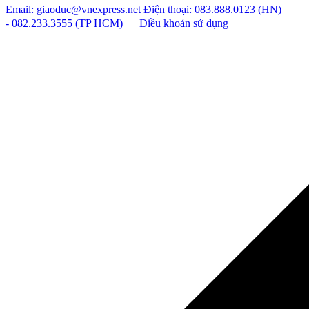
Email: giaoduc@vnexpress.net
Điện thoại: 083.888.0123 (HN)
- 082.233.3555 (TP HCM)
Điều khoản sử dụng