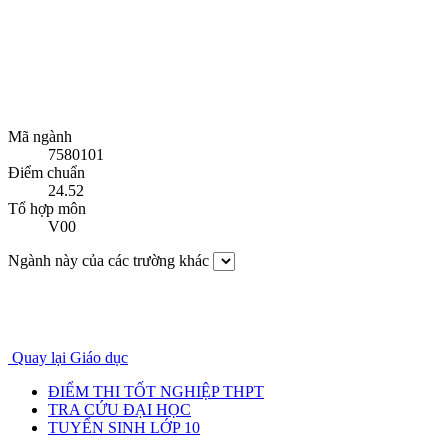
Mã ngành
7580101
Điểm chuẩn
24.52
Tổ hợp môn
V00
Ngành này của các trường khác
Quay lại Giáo dục
ĐIỂM THI TỐT NGHIỆP THPT
TRA CỨU ĐẠI HỌC
TUYỂN SINH LỚP 10