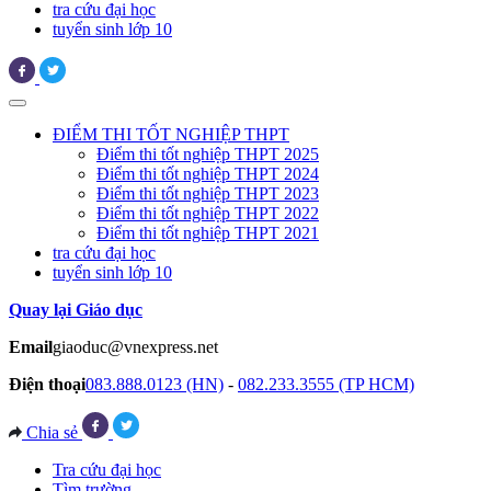
tra cứu đại học
tuyển sinh lớp 10
ĐIỂM THI TỐT NGHIỆP THPT
Điểm thi tốt nghiệp THPT 2025
Điểm thi tốt nghiệp THPT 2024
Điểm thi tốt nghiệp THPT 2023
Điểm thi tốt nghiệp THPT 2022
Điểm thi tốt nghiệp THPT 2021
tra cứu đại học
tuyển sinh lớp 10
Quay lại Giáo dục
Email
giaoduc@vnexpress.net
Điện thoại
083.888.0123 (HN)
-
082.233.3555 (TP HCM)
Chia sẻ
Tra cứu đại học
Tìm trường