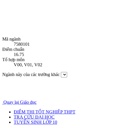
Mã ngành
7580101
Điểm chuẩn
16.75
Tổ hợp môn
V00
,
V01
,
V02
Ngành này của các trường khác
Quay lại Giáo dục
ĐIỂM THI TỐT NGHIỆP THPT
TRA CỨU ĐẠI HỌC
TUYỂN SINH LỚP 10