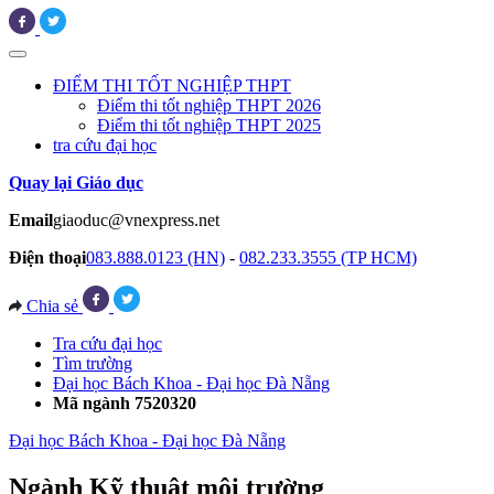
ĐIỂM THI TỐT NGHIỆP THPT
Điểm thi tốt nghiệp THPT 2026
Điểm thi tốt nghiệp THPT 2025
tra cứu đại học
Quay lại Giáo dục
Email
giaoduc@vnexpress.net
Điện thoại
083.888.0123 (HN)
-
082.233.3555 (TP HCM)
Chia sẻ
Tra cứu đại học
Tìm trường
Đại học Bách Khoa - Đại học Đà Nẵng
Mã ngành 7520320
Đại học Bách Khoa - Đại học Đà Nẵng
Ngành Kỹ thuật môi trường