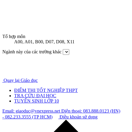
Tổ hợp môn
A00
,
A01
,
B00
,
D07
,
D08
,
X11
Ngành này của các trường khác
Quay lại Giáo dục
ĐIỂM THI TỐT NGHIỆP THPT
TRA CỨU ĐẠI HỌC
TUYỂN SINH LỚP 10
Email: giaoduc@vnexpress.net
Điện thoại: 083.888.0123 (HN)
- 082.233.3555 (TP HCM)
Điều khoản sử dụng