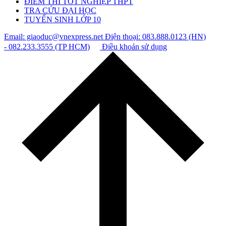
ĐIỂM THI TỐT NGHIỆP THPT
TRA CỨU ĐẠI HỌC
TUYỂN SINH LỚP 10
Email: giaoduc@vnexpress.net
Điện thoại: 083.888.0123 (HN)
- 082.233.3555 (TP HCM)
Điều khoản sử dụng