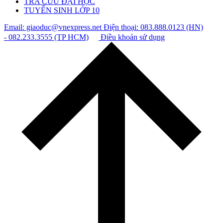
TRA CỨU ĐẠI HỌC
TUYỂN SINH LỚP 10
Email: giaoduc@vnexpress.net
Điện thoại: 083.888.0123 (HN)
- 082.233.3555 (TP HCM)
Điều khoản sử dụng