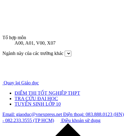
Tổ hợp môn
A00
,
A01
,
V00
,
X07
Ngành này của các trường khác
Quay lại Giáo dục
ĐIỂM THI TỐT NGHIỆP THPT
TRA CỨU ĐẠI HỌC
TUYỂN SINH LỚP 10
Email: giaoduc@vnexpress.net
Điện thoại: 083.888.0123 (HN)
- 082.233.3555 (TP HCM)
Điều khoản sử dụng