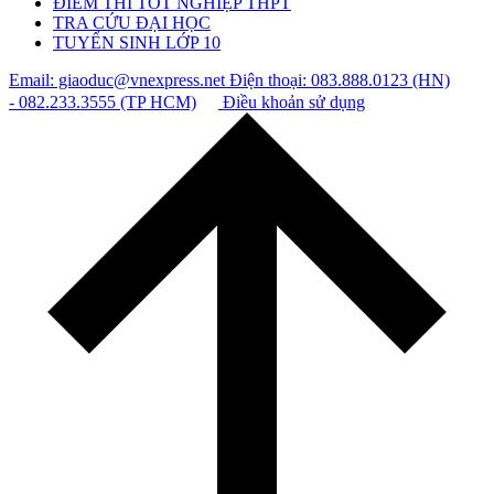
ĐIỂM THI TỐT NGHIỆP THPT
TRA CỨU ĐẠI HỌC
TUYỂN SINH LỚP 10
Email: giaoduc@vnexpress.net
Điện thoại: 083.888.0123 (HN)
- 082.233.3555 (TP HCM)
Điều khoản sử dụng