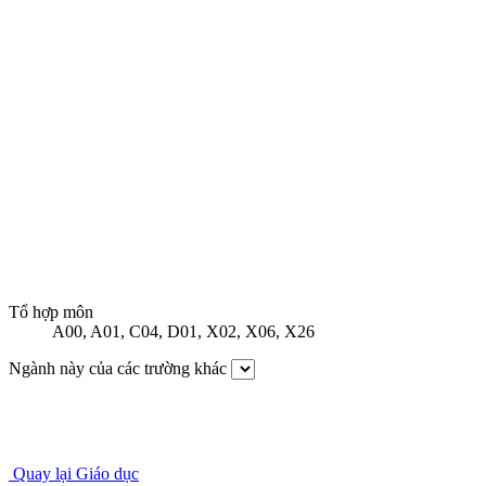
Tổ hợp môn
A00
,
A01
,
C04
,
D01
,
X02
,
X06
,
X26
Ngành này của các trường khác
Quay lại Giáo dục