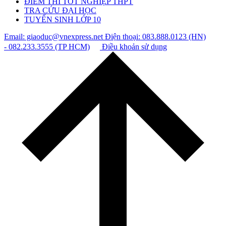
ĐIỂM THI TỐT NGHIỆP THPT
TRA CỨU ĐẠI HỌC
TUYỂN SINH LỚP 10
Email: giaoduc@vnexpress.net
Điện thoại: 083.888.0123 (HN)
- 082.233.3555 (TP HCM)
Điều khoản sử dụng