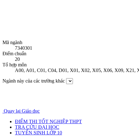
Mã ngành
7340301
Điểm chuẩn
20
Tổ hợp môn
A00
,
A01
,
C01
,
C04
,
D01
,
X01
,
X02
,
X05
,
X06
,
X09
,
X21
,
Ngành này của các trường khác
Quay lại Giáo dục
ĐIỂM THI TỐT NGHIỆP THPT
TRA CỨU ĐẠI HỌC
TUYỂN SINH LỚP 10