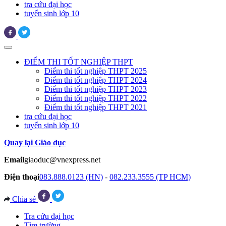
tra cứu đại học
tuyển sinh lớp 10
ĐIỂM THI TỐT NGHIỆP THPT
Điểm thi tốt nghiệp THPT 2025
Điểm thi tốt nghiệp THPT 2024
Điểm thi tốt nghiệp THPT 2023
Điểm thi tốt nghiệp THPT 2022
Điểm thi tốt nghiệp THPT 2021
tra cứu đại học
tuyển sinh lớp 10
Quay lại Giáo dục
Email
giaoduc@vnexpress.net
Điện thoại
083.888.0123 (HN)
-
082.233.3555 (TP HCM)
Chia sẻ
Tra cứu đại học
Tìm trường