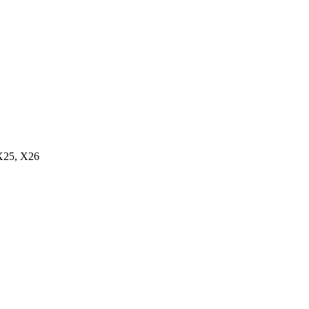
X25
,
X26