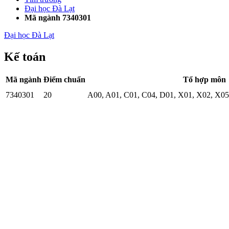
Đại học Đà Lạt
Mã ngành 7340301
Đại học Đà Lạt
Kế toán
Mã ngành
Điểm chuẩn
Tổ hợp môn
7340301
20
A00
,
A01
,
C01
,
C04
,
D01
,
X01
,
X02
,
X05