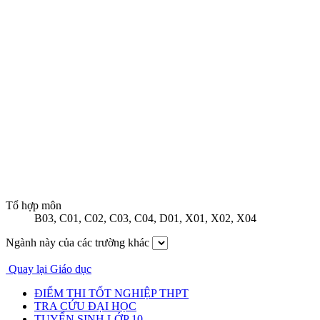
Tổ hợp môn
B03
,
C01
,
C02
,
C03
,
C04
,
D01
,
X01
,
X02
,
X04
Ngành này của các trường khác
Quay lại Giáo dục
ĐIỂM THI TỐT NGHIỆP THPT
TRA CỨU ĐẠI HỌC
TUYỂN SINH LỚP 10