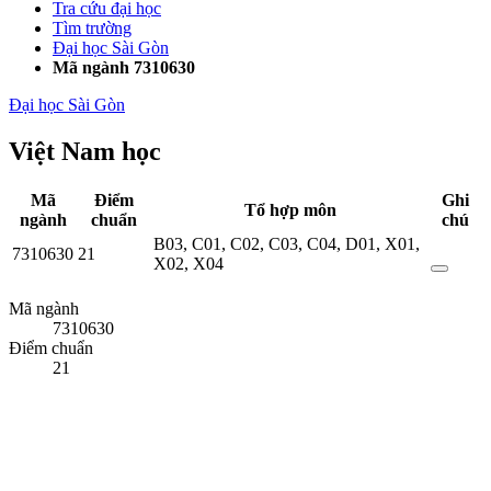
Tra cứu đại học
Tìm trường
Đại học Sài Gòn
Mã ngành 7310630
Đại học Sài Gòn
Việt Nam học
Mã
Điểm
Ghi
Tổ hợp môn
ngành
chuẩn
chú
B03
,
C01
,
C02
,
C03
,
C04
,
D01
,
X01
,
7310630
21
X02
,
X04
Mã ngành
7310630
Điểm chuẩn
21