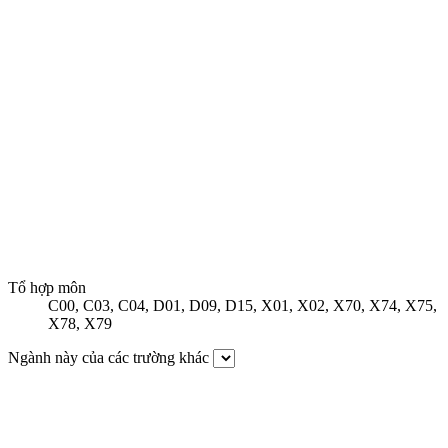
Tổ hợp môn
C00
,
C03
,
C04
,
D01
,
D09
,
D15
,
X01
,
X02
,
X70
,
X74
,
X75
,
X78
,
X79
Ngành này của các trường khác