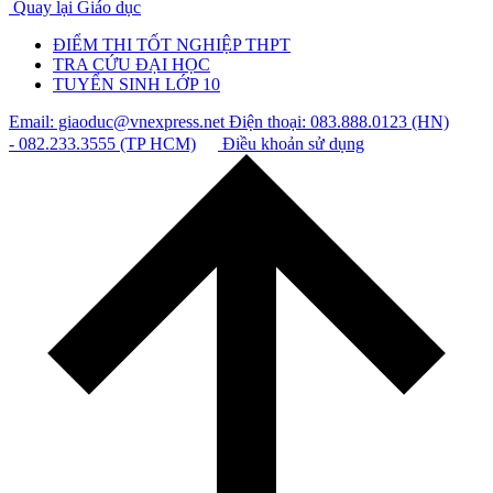
Quay lại Giáo dục
ĐIỂM THI TỐT NGHIỆP THPT
TRA CỨU ĐẠI HỌC
TUYỂN SINH LỚP 10
Email: giaoduc@vnexpress.net
Điện thoại: 083.888.0123 (HN)
- 082.233.3555 (TP HCM)
Điều khoản sử dụng