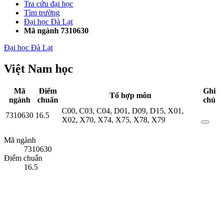
Tra cứu đại học
Tìm trường
Đại học Đà Lạt
Mã ngành 7310630
Đại học Đà Lạt
Việt Nam học
Mã
Điểm
Ghi
Tổ hợp môn
ngành
chuẩn
chú
C00
,
C03
,
C04
,
D01
,
D09
,
D15
,
X01
,
7310630
16.5
X02
,
X70
,
X74
,
X75
,
X78
,
X79
Mã ngành
7310630
Điểm chuẩn
16.5