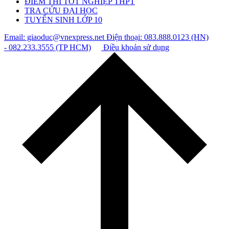
ĐIỂM THI TỐT NGHIỆP THPT
TRA CỨU ĐẠI HỌC
TUYỂN SINH LỚP 10
Email: giaoduc@vnexpress.net
Điện thoại: 083.888.0123 (HN)
- 082.233.3555 (TP HCM)
Điều khoản sử dụng