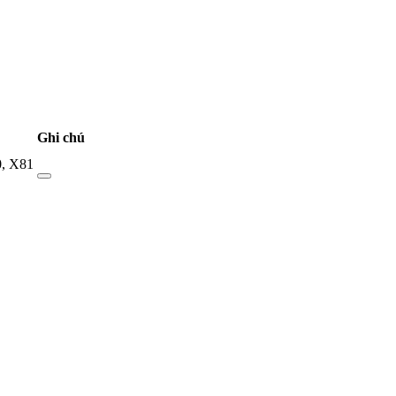
Ghi chú
0
,
X81