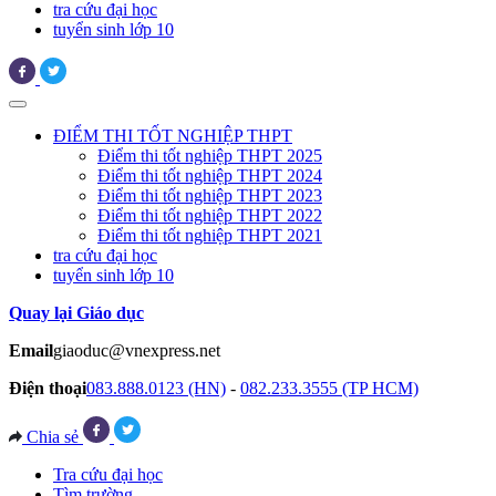
tra cứu đại học
tuyển sinh lớp 10
ĐIỂM THI TỐT NGHIỆP THPT
Điểm thi tốt nghiệp THPT 2025
Điểm thi tốt nghiệp THPT 2024
Điểm thi tốt nghiệp THPT 2023
Điểm thi tốt nghiệp THPT 2022
Điểm thi tốt nghiệp THPT 2021
tra cứu đại học
tuyển sinh lớp 10
Quay lại Giáo dục
Email
giaoduc@vnexpress.net
Điện thoại
083.888.0123 (HN)
-
082.233.3555 (TP HCM)
Chia sẻ
Tra cứu đại học
Tìm trường