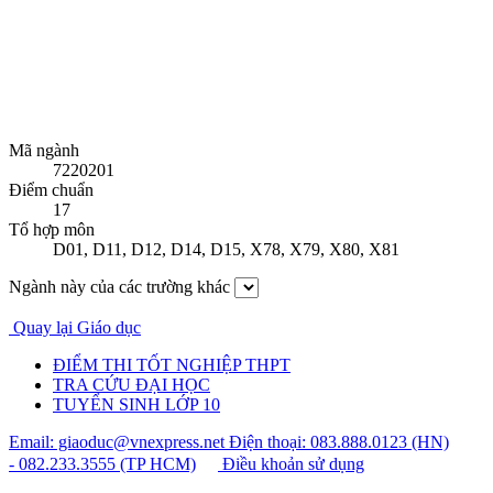
Mã ngành
7220201
Điểm chuẩn
17
Tổ hợp môn
D01
,
D11
,
D12
,
D14
,
D15
,
X78
,
X79
,
X80
,
X81
Ngành này của các trường khác
Quay lại Giáo dục
ĐIỂM THI TỐT NGHIỆP THPT
TRA CỨU ĐẠI HỌC
TUYỂN SINH LỚP 10