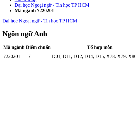
Đại học Ngoại ngữ - Tin học TP HCM
Mã ngành 7220201
Đại học Ngoại ngữ - Tin học TP HCM
Ngôn ngữ Anh
Mã ngành
Điểm chuẩn
Tổ hợp môn
7220201
17
D01
,
D11
,
D12
,
D14
,
D15
,
X78
,
X79
,
X8