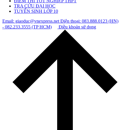
ĐIỂM THI TỐT NGHIỆP THPT
TRA CỨU ĐẠI HỌC
TUYỂN SINH LỚP 10
Email: giaoduc@vnexpress.net
Điện thoại: 083.888.0123 (HN)
- 082.233.3555 (TP HCM)
Điều khoản sử dụng