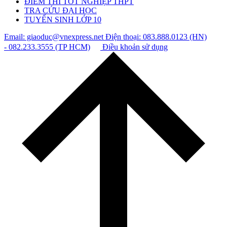
ĐIỂM THI TỐT NGHIỆP THPT
TRA CỨU ĐẠI HỌC
TUYỂN SINH LỚP 10
Email: giaoduc@vnexpress.net
Điện thoại: 083.888.0123 (HN)
- 082.233.3555 (TP HCM)
Điều khoản sử dụng