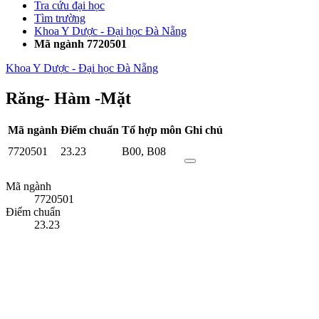
Tra cứu đại học
Tìm trường
Khoa Y Dược - Đại học Đà Nẵng
Mã ngành 7720501
Khoa Y Dược - Đại học Đà Nẵng
Răng- Hàm -Mặt
Mã ngành
Điểm chuẩn
Tổ hợp môn
Ghi chú
7720501
23.23
B00
,
B08
Mã ngành
7720501
Điểm chuẩn
23.23