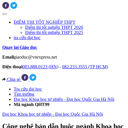
ĐIỂM THI TỐT NGHIỆP THPT
Điểm thi tốt nghiệp THPT 2026
Điểm thi tốt nghiệp THPT 2025
tra cứu đại học
Quay lại Giáo dục
Email
giaoduc@vnexpress.net
Điện thoại
083.888.0123 (HN)
-
082.233.3555 (TP HCM)
Chia sẻ
Tra cứu đại học
Tìm trường
Đại học Khoa học tự nhiên - Đại học Quốc Gia Hà Nội
Mã ngành QHT99
Đại học Khoa học tự nhiên - Đại học Quốc Gia Hà Nội
Công nghệ bán dẫn huộc ngành Khoa học