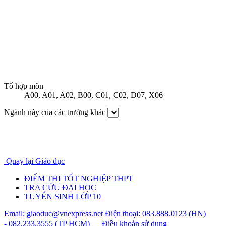
Tổ hợp môn
A00
,
A01
,
A02
,
B00
,
C01
,
C02
,
D07
,
X06
Ngành này của các trường khác
Quay lại Giáo dục
ĐIỂM THI TỐT NGHIỆP THPT
TRA CỨU ĐẠI HỌC
TUYỂN SINH LỚP 10
Email: giaoduc@vnexpress.net
Điện thoại: 083.888.0123 (HN)
- 082.233.3555 (TP HCM)
Điều khoản sử dụng