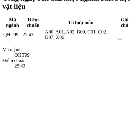
vật liệu
Mã
Điểm
Ghi
Tổ hợp môn
ngành
chuẩn
chú
A00
,
A01
,
A02
,
B00
,
C01
,
C02
,
QHT99
25.43
D07
,
X06
Mã ngành
QHT99
Điểm chuẩn
25.43